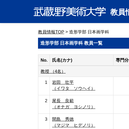
教員
教員情報TOP
> 造形学部 日本画学科
造形学部 日本画学科 教員一覧
No.
氏名(カナ)
専門分
教授 （4名）
1
岩田 壮平
（イワタ ソウヘイ）
2
尾長 良範
（オナガ ヨシノリ）
3
間島 秀徳
（マジマ ヒデノリ）