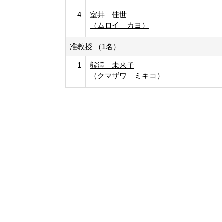
4
室井 佳世
（ムロイ カヨ）
准教授 （1名）
1
熊澤 未来子
（クマザワ ミキコ）