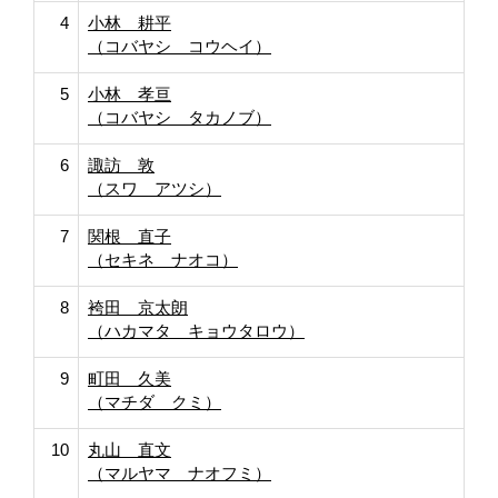
4
小林 耕平
（コバヤシ コウヘイ）
5
小林 孝亘
（コバヤシ タカノブ）
6
諏訪 敦
（スワ アツシ）
7
関根 直子
（セキネ ナオコ）
8
袴田 京太朗
（ハカマタ キョウタロウ）
9
町田 久美
（マチダ クミ）
10
丸山 直文
（マルヤマ ナオフミ）