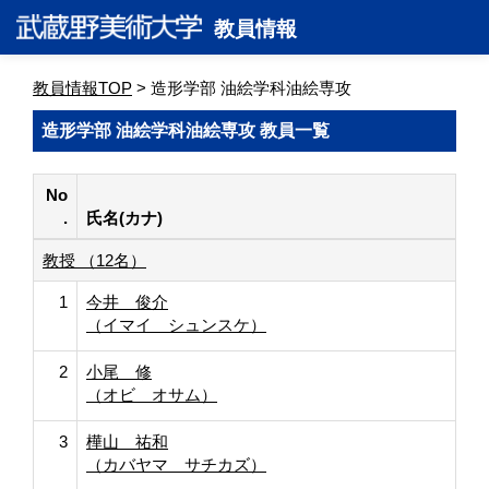
教員情報
教員情報TOP
> 造形学部 油絵学科油絵専攻
造形学部 油絵学科油絵専攻 教員一覧
No
.
氏名(カナ)
教授 （12名）
1
今井 俊介
（イマイ シュンスケ）
2
小尾 修
（オビ オサム）
3
樺山 祐和
（カバヤマ サチカズ）