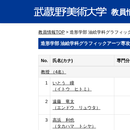
教員
教員情報TOP
> 造形学部 油絵学科グラフィッ
造形学部 油絵学科グラフィックアーツ専攻
No.
氏名(カナ)
専門分
教授 （4名）
1
いとう 瞳
（イトウ ヒトミ）
2
遠藤 竜太
（エンドウ リュウタ）
3
高浜 利也
（タカハマ トシヤ）