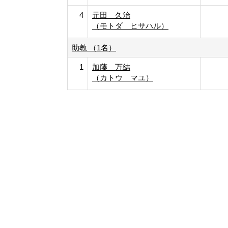
4
元田 久治
（モトダ ヒサハル）
助教 （1名）
1
加藤 万結
（カトウ マユ）