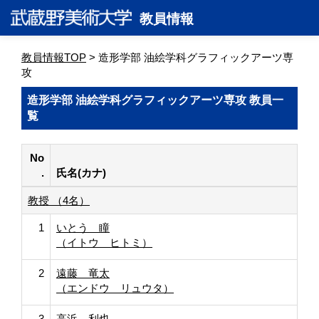
教員情報
教員情報TOP
> 造形学部 油絵学科グラフィックアーツ専
攻
造形学部 油絵学科グラフィックアーツ専攻 教員一
覧
No
.
氏名(カナ)
教授 （4名）
1
いとう 瞳
（イトウ ヒトミ）
2
遠藤 竜太
（エンドウ リュウタ）
3
高浜 利也