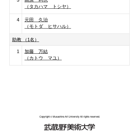
（タカハマ トシヤ）
4
元田 久治
（モトダ ヒサハル）
助教 （1名）
1
加藤 万結
（カトウ マユ）
Copyright © Musashino Art University All rights reserved.