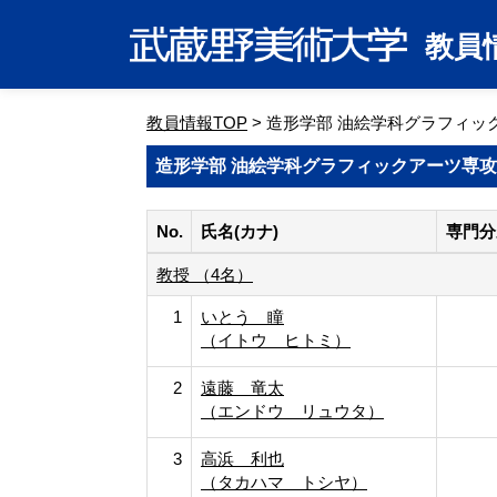
教員
教員情報TOP
> 造形学部 油絵学科グラフィッ
造形学部 油絵学科グラフィックアーツ専攻
No.
氏名(カナ)
専門分
教授 （4名）
1
いとう 瞳
（イトウ ヒトミ）
2
遠藤 竜太
（エンドウ リュウタ）
3
高浜 利也
（タカハマ トシヤ）