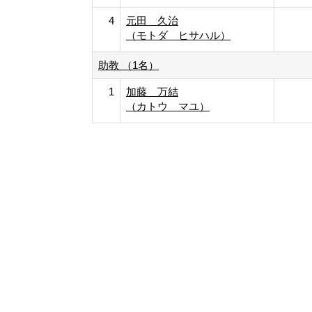
4
元田 久治
（モトダ ヒサハル）
助教 （1名）
1
加藤 万結
（カトウ マユ）