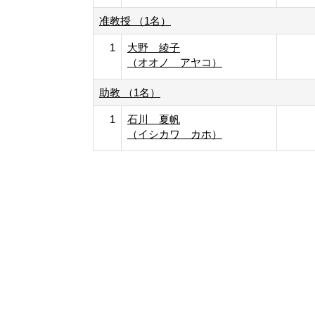
准教授 （1名）
1
大野 綾子
（オオノ アヤコ）
助教 （1名）
1
石川 夏帆
（イシカワ カホ）