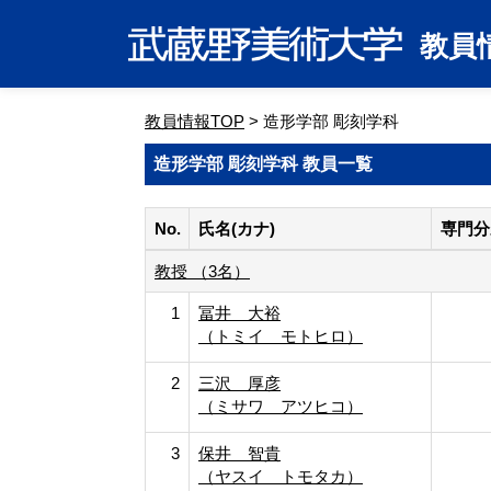
教員
教員情報TOP
> 造形学部 彫刻学科
造形学部 彫刻学科 教員一覧
No.
氏名(カナ)
専門分
教授 （3名）
1
冨井 大裕
（トミイ モトヒロ）
2
三沢 厚彦
（ミサワ アツヒコ）
3
保井 智貴
（ヤスイ トモタカ）