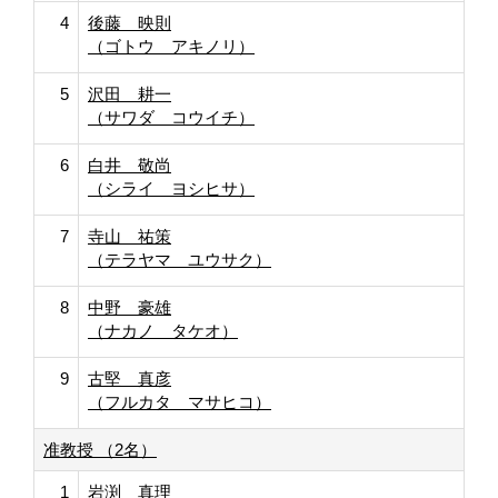
4
後藤 映則
（ゴトウ アキノリ）
5
沢田 耕一
（サワダ コウイチ）
6
白井 敬尚
（シライ ヨシヒサ）
7
寺山 祐策
（テラヤマ ユウサク）
8
中野 豪雄
（ナカノ タケオ）
9
古堅 真彦
（フルカタ マサヒコ）
准教授 （2名）
1
岩渕 真理