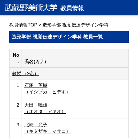
教員情報
教員情報TOP
> 造形学部 視覚伝達デザイン学科
造形学部 視覚伝達デザイン学科 教員一覧
No
.
氏名(カナ)
教授 （9名）
1
石塚 英樹
（イシヅカ ヒデキ）
2
大田 暁雄
（オオタ アキオ）
3
北崎 允子
（キタザキ マサコ）