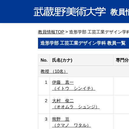
教員
教員情報TOP
> 造形学部 工芸工業デザイン学
造形学部 工芸工業デザイン学科 教員一覧
No.
氏名(カナ)
専門分
教授 （10名）
1
伊藤 真一
（イトウ シンイチ）
2
大村 俊二
（オオムラ シュンジ）
3
熊野 亘
（クマノ ワタル）