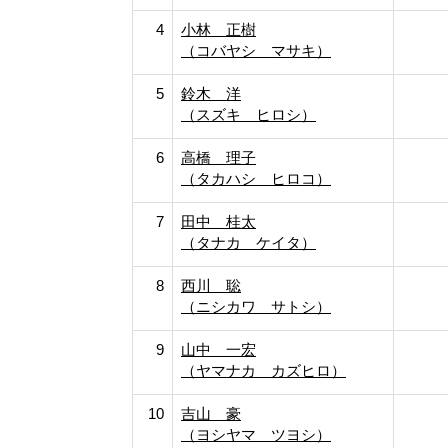
4
小林 正樹
（コバヤシ マサキ）
5
鈴木 洋
（スズキ ヒロシ）
6
高橋 理子
（タカハシ ヒロコ）
7
田中 桂太
（タナカ ケイタ）
8
西川 聡
（ニシカワ サトシ）
9
山中 一宏
（ヤマナカ カズヒロ）
10
吉山 豪
（ヨシヤマ ツヨシ）