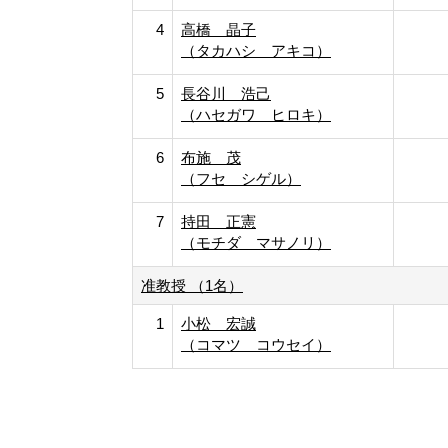
4
高橋 晶子
（タカハシ アキコ）
5
長谷川 浩己
（ハセガワ ヒロキ）
6
布施 茂
（フセ シゲル）
7
持田 正憲
（モチダ マサノリ）
准教授 （1名）
1
小松 宏誠
（コマツ コウセイ）