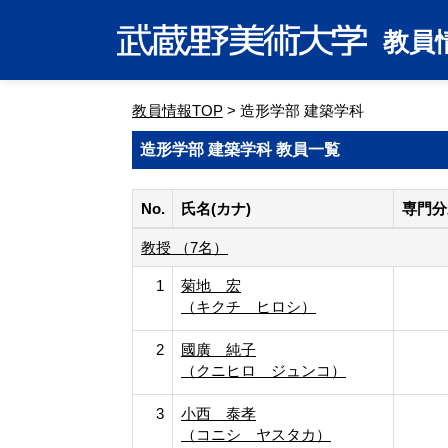
教員
教員情報TOP
> 造形学部 建築学科
造形学部 建築学科 教員一覧
No.
氏名(カナ)
専門分
教授 （7名）
1
菊地 宏
（キクチ ヒロシ）
2
國廣 純子
（クニヒロ ジュンコ）
3
小西 泰孝
（コニシ ヤスタカ）