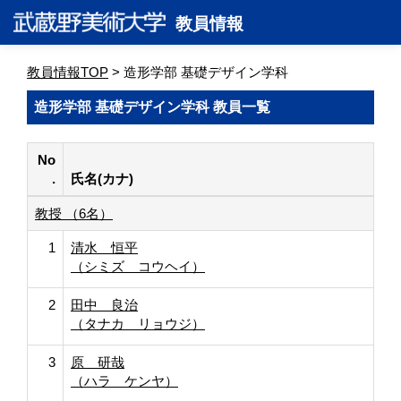
教員情報
教員情報TOP
> 造形学部 基礎デザイン学科
造形学部 基礎デザイン学科 教員一覧
No
.
氏名(カナ)
教授 （6名）
1
清水 恒平
（シミズ コウヘイ）
2
田中 良治
（タナカ リョウジ）
3
原 研哉
（ハラ ケンヤ）