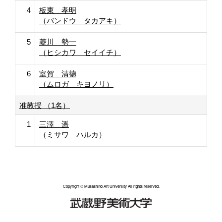
4
板東 孝明
（バンドウ タカアキ）
5
菱川 勢一
（ヒシカワ セイイチ）
6
室賀 清德
（ムロガ キヨノリ）
准教授 （1名）
1
三澤 遥
（ミサワ ハルカ）
Copyright © Musashino Art University All rights reserved.