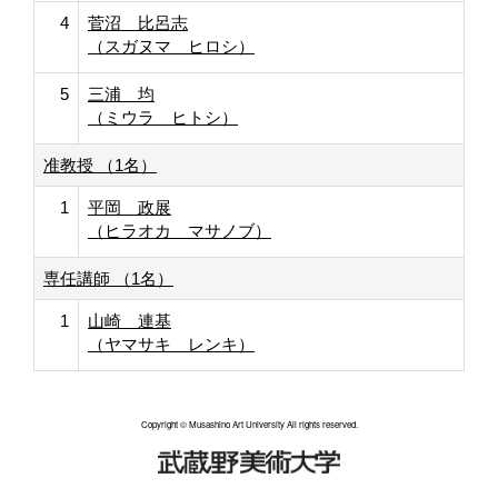
4
菅沼 比呂志
（スガヌマ ヒロシ）
5
三浦 均
（ミウラ ヒトシ）
准教授 （1名）
1
平岡 政展
（ヒラオカ マサノブ）
専任講師 （1名）
1
山崎 連基
（ヤマサキ レンキ）
Copyright © Musashino Art University All rights reserved.