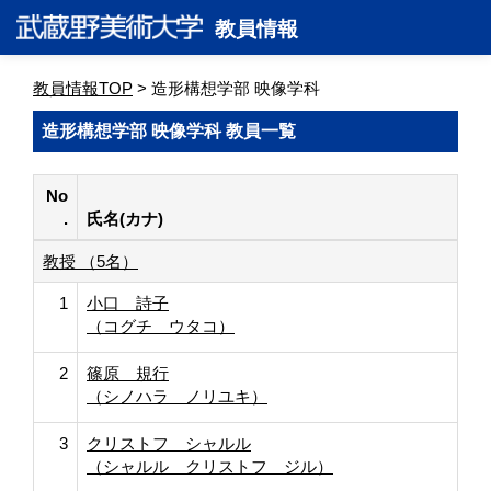
教員情報
教員情報TOP
> 造形構想学部 映像学科
造形構想学部 映像学科 教員一覧
No
.
氏名(カナ)
教授 （5名）
1
小口 詩子
（コグチ ウタコ）
2
篠原 規行
（シノハラ ノリユキ）
3
クリストフ シャルル
（シャルル クリストフ ジル）