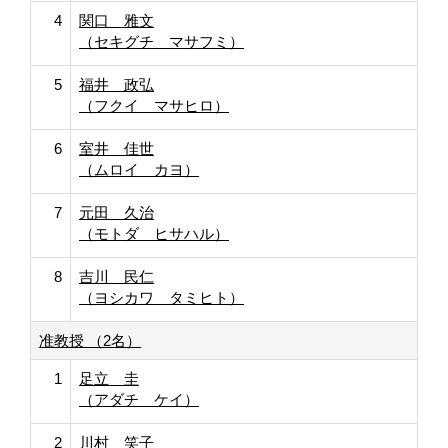
4
関口 雅文
（セキグチ マサフミ）
5
福井 政弘
（フクイ マサヒロ）
6
室井 佳世
（ムロイ カヨ）
7
元田 久治
（モトダ ヒサハル）
8
吉川 民仁
（ヨシカワ タミヒト）
准教授 （2名）
1
足立 圭
（アダチ ケイ）
2
川村 笑子