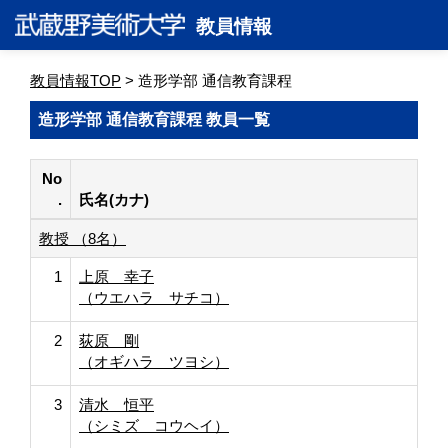
教員情報
教員情報TOP
> 造形学部 通信教育課程
造形学部 通信教育課程 教員一覧
No
.
氏名(カナ)
教授 （8名）
1
上原 幸子
（ウエハラ サチコ）
2
荻原 剛
（オギハラ ツヨシ）
3
清水 恒平
（シミズ コウヘイ）