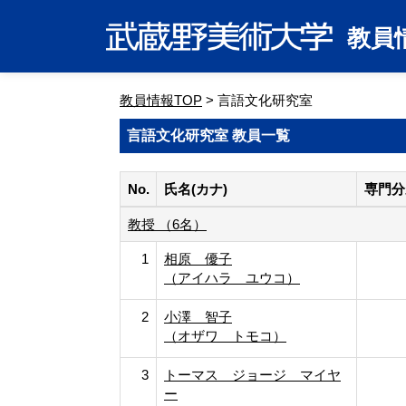
教員
教員情報TOP
> 言語文化研究室
言語文化研究室 教員一覧
No.
氏名(カナ)
専門分
教授 （6名）
1
相原 優子
（アイハラ ユウコ）
2
小澤 智子
（オザワ トモコ）
3
トーマス ジョージ マイヤ
ー