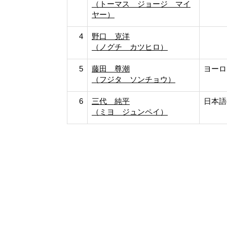
（トーマス ジョージ マイ
ヤー）
4
野口 克洋
（ノグチ カツヒロ）
5
藤田 尊潮
ヨーロ
（フジタ ソンチョウ）
6
三代 純平
日本語
（ミヨ ジュンペイ）