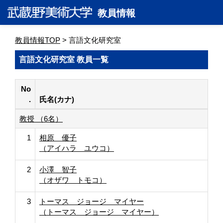
教員情報
教員情報TOP
> 言語文化研究室
言語文化研究室 教員一覧
No
.
氏名(カナ)
教授 （6名）
1
相原 優子
（アイハラ ユウコ）
2
小澤 智子
（オザワ トモコ）
3
トーマス ジョージ マイヤー
（トーマス ジョージ マイヤー）