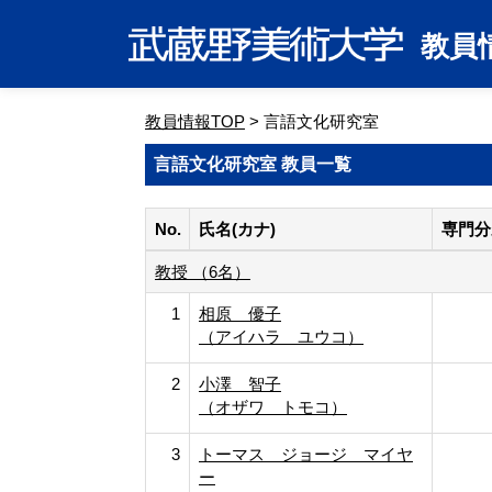
教員
教員情報TOP
> 言語文化研究室
言語文化研究室 教員一覧
No.
氏名(カナ)
専門分
教授 （6名）
1
相原 優子
（アイハラ ユウコ）
2
小澤 智子
（オザワ トモコ）
3
トーマス ジョージ マイヤ
ー