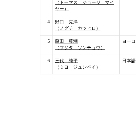
（トーマス ジョージ マイ
ヤー）
4
野口 克洋
（ノグチ カツヒロ）
5
藤田 尊潮
ヨーロ
（フジタ ソンチョウ）
6
三代 純平
日本語
（ミヨ ジュンペイ）