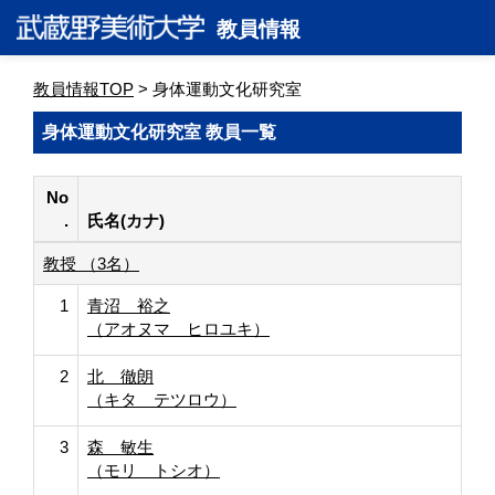
教員情報
教員情報TOP
> 身体運動文化研究室
身体運動文化研究室 教員一覧
No
.
氏名(カナ)
教授 （3名）
1
青沼 裕之
（アオヌマ ヒロユキ）
2
北 徹朗
（キタ テツロウ）
3
森 敏生
（モリ トシオ）