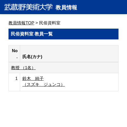
教員情報
教員情報TOP
> 民俗資料室
民俗資料室 教員一覧
No
.
氏名(カナ)
教授 （1名）
1
鈴木 純子
（スズキ ジュンコ）