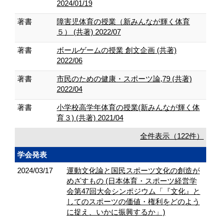
2024/01/19
著書
障害児体育の授業（新みんなが輝く体育
５） (共著) 2022/07
著書
ボールゲームの授業 創文企画 (共著)
2022/06
著書
市民のための健康・スポーツ論,79 (共著)
2022/04
著書
小学校高学年体育の授業(新みんなが輝く体
育３) (共著) 2021/04
全件表示（122件）
学会発表
2024/03/17
運動文化論と国民スポーツ文化の創造が
めざすもの (日本体育・スポーツ経営学
会第47回大会シンポジウム「『文化』と
してのスポーツの価値・権利をどのよう
に捉え、いかに振興するか」)