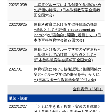
2023/10/09
「異質グループによる創発的学習のため
の評価の特徴」 (日本教科教育学会第49
回全国大会)
2022/06/25
体育科教育における学習評価論の課題
−学習としての評価（assessment as
learning)の理論的な展開に着目して− (日
本体育科教育学会第27回大会)
2021/09/25
体育におけるグループ学習の変容過程−
「学習としての評価」を視点として−
(日本教科教育学会第47回全国大会)
2021/01
体育授業における技術認識と集団関係の
変容−グループ学習の事例を手がかりに
− (日本スポーツ教育学会第40回大会)
全件表示（16件）
講師・講演
2022/12/27
「ともに生きる」授業・実践の具体像と
その意義 (神戸女子大学ポートアイラン