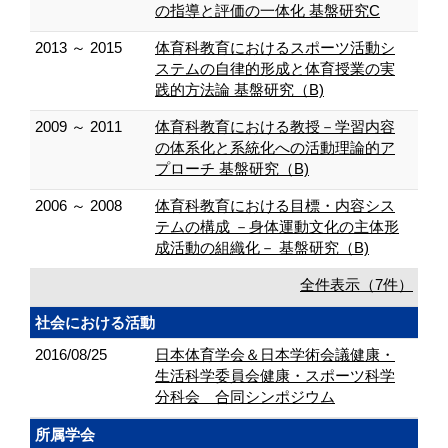
の指導と評価の一体化 基盤研究C
2013 ～ 2015
体育科教育におけるスポーツ活動シ
ステムの自律的形成と体育授業の実
践的方法論 基盤研究（B)
2009 ～ 2011
体育科教育における教授－学習内容
の体系化と系統化への活動理論的ア
プローチ 基盤研究（B)
2006 ～ 2008
体育科教育における目標・内容シス
テムの構成 －身体運動文化の主体形
成活動の組織化－ 基盤研究（B)
全件表示（7件）
社会における活動
2016/08/25
日本体育学会＆日本学術会議健康・
生活科学委員会健康・スポーツ科学
分科会 合同シンポジウム
所属学会