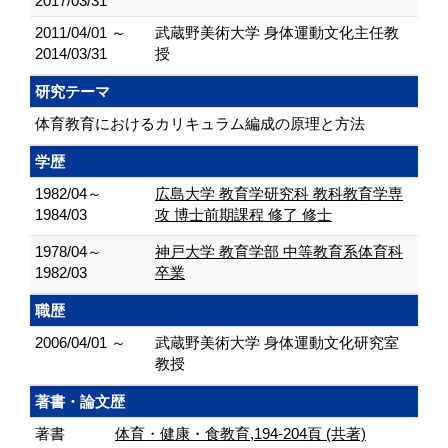
2017/03/31
2011/04/01 ～
武蔵野美術大学 身体運動文化主任教
2014/03/31
授
研究テーマ
体育教育におけるカリキュラム編成の原理と方法
学歴
1982/04～
広島大学 教育学研究科 教科教育学専
1984/03
攻 博士前期課程 修了 修士
1978/04～
神戸大学 教育学部 中等教育系体育科
1982/03
卒業
職歴
2006/04/01 ～
武蔵野美術大学 身体運動文化研究室
教授
著書・論文歴
著書
体育・健康・食教育,194-204頁 (共著)