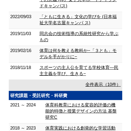
ドキャンパス)
2022/09/03
「ともに生きる」文化の学びを (日本福
祉大学名古屋キャンパ ス)
2019/11/03
同志会の技術指導の系統性研究から学ぶ
もの
2019/02/16
体育は何を教える教科か−「３とも」モ
デルを手がかりに−
2018/11/18
スポーツの主人公を育てる学校体育―民
主主義を学び、生きる−
全件表示（10件）
研究課題・受託研究・科研費
2021 ～ 2024
体育科教育における変容的評価の機
能的特徴と授業デザインの方法 基盤
研究C
2018 ～ 2023
体育実践における創発的な学習活動