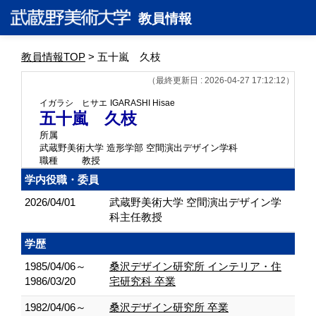
教員情報
教員情報TOP
> 五十嵐 久枝
（最終更新日 : 2026-04-27 17:12:12）
イガラシ ヒサエ
IGARASHI Hisae
五十嵐 久枝
所属
武蔵野美術大学 造形学部 空間演出デザイン学科
職種
教授
学内役職・委員
2026/04/01
武蔵野美術大学 空間演出デザイン学
科主任教授
学歴
1985/04/06～
桑沢デザイン研究所 インテリア・住
1986/03/20
宅研究科 卒業
1982/04/06～
桑沢デザイン研究所 卒業