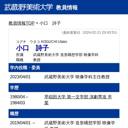
教員情報
教員情報TOP
> 小口 詩子
（最終更新日 : 2024-02-21 20:43:53）
コグチ ウタコ
KOGUCHI Utako
小口 詩子
所属
武蔵野美術大学 造形構想学部 映像学科
職種
教授
学内役職・委員
2023/04/01
武蔵野美術大学 映像学科主任教授
学歴
1980/04～
早稲田大学 第一文学部 演劇専攻 卒
1984/03
業
職歴
2019/04/01 ～
武蔵野美術大学 造形構想学部 映像学