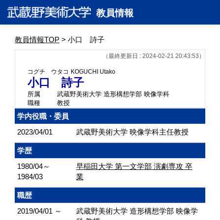
教員情報
教員情報TOP
> 小口 詩子
（最終更新日 : 2024-02-21 20:43:53）
コグチ ウタコ
KOGUCHI Utako
小口 詩子
所属
武蔵野美術大学 造形構想学部 映像学科
職種
教授
学内役職・委員
2023/04/01
武蔵野美術大学 映像学科主任教授
学歴
1980/04～
早稲田大学 第一文学部 演劇専攻 卒
1984/03
業
職歴
2019/04/01 ～
武蔵野美術大学 造形構想学部 映像学