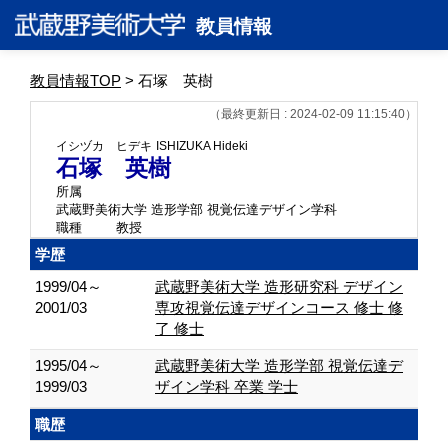
教員情報
教員情報TOP
> 石塚 英樹
（最終更新日 : 2024-02-09 11:15:40）
イシヅカ ヒデキ
ISHIZUKA Hideki
石塚 英樹
所属
武蔵野美術大学 造形学部 視覚伝達デザイン学科
職種
教授
学歴
1999/04～
武蔵野美術大学 造形研究科 デザイン
2001/03
専攻視覚伝達デザインコース 修士 修
了 修士
1995/04～
武蔵野美術大学 造形学部 視覚伝達デ
1999/03
ザイン学科 卒業 学士
職歴