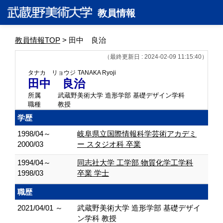
教員情報
教員情報TOP
> 田中 良治
（最終更新日 : 2024-02-09 11:15:40）
タナカ リョウジ
TANAKA Ryoji
田中 良治
所属
武蔵野美術大学 造形学部 基礎デザイン学科
職種
教授
学歴
1998/04～
岐阜県立国際情報科学芸術アカデミ
2000/03
ー スタジオ科 卒業
1994/04～
同志社大学 工学部 物質化学工学科
1998/03
卒業 学士
職歴
2021/04/01 ～
武蔵野美術大学 造形学部 基礎デザイ
ン学科 教授