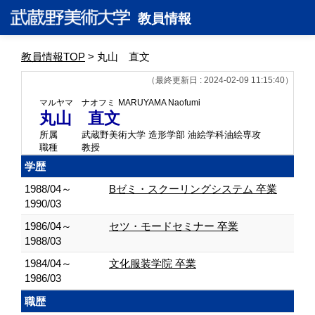
教員情報
教員情報TOP
> 丸山 直文
（最終更新日 : 2024-02-09 11:15:40）
マルヤマ ナオフミ
MARUYAMA Naofumi
丸山 直文
所属
武蔵野美術大学 造形学部 油絵学科油絵専攻
職種
教授
学歴
1988/04～
Bゼミ・スクーリングシステム 卒業
1990/03
1986/04～
セツ・モードセミナー 卒業
1988/03
1984/04～
文化服装学院 卒業
1986/03
職歴