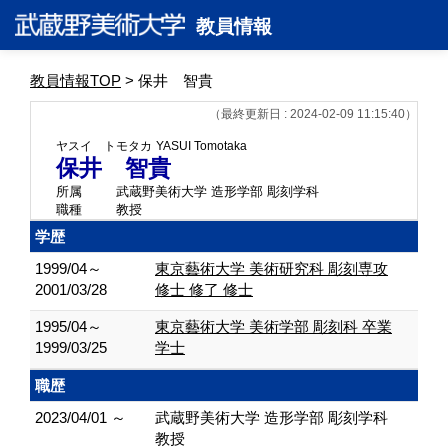
教員情報
教員情報TOP
> 保井 智貴
（最終更新日 : 2024-02-09 11:15:40）
ヤスイ トモタカ
YASUI Tomotaka
保井 智貴
所属
武蔵野美術大学 造形学部 彫刻学科
職種
教授
学歴
1999/04～
東京藝術大学 美術研究科 彫刻専攻
2001/03/28
修士 修了 修士
1995/04～
東京藝術大学 美術学部 彫刻科 卒業
1999/03/25
学士
職歴
2023/04/01 ～
武蔵野美術大学 造形学部 彫刻学科
教授