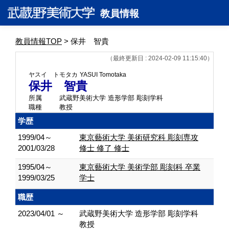
教員情報
教員情報TOP
> 保井 智貴
（最終更新日 : 2024-02-09 11:15:40）
ヤスイ トモタカ
YASUI Tomotaka
保井 智貴
所属
武蔵野美術大学 造形学部 彫刻学科
職種
教授
学歴
1999/04～
東京藝術大学 美術研究科 彫刻専攻
2001/03/28
修士 修了 修士
1995/04～
東京藝術大学 美術学部 彫刻科 卒業
1999/03/25
学士
職歴
2023/04/01 ～
武蔵野美術大学 造形学部 彫刻学科
教授