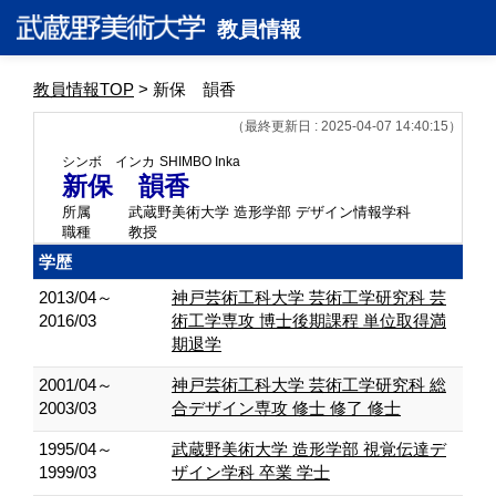
教員情報
教員情報TOP
> 新保 韻香
（最終更新日 : 2025-04-07 14:40:15）
シンボ インカ
SHIMBO Inka
新保 韻香
所属
武蔵野美術大学 造形学部 デザイン情報学科
職種
教授
学歴
2013/04～
神戸芸術工科大学 芸術工学研究科 芸
2016/03
術工学専攻 博士後期課程 単位取得満
期退学
2001/04～
神戸芸術工科大学 芸術工学研究科 総
2003/03
合デザイン専攻 修士 修了 修士
1995/04～
武蔵野美術大学 造形学部 視覚伝達デ
1999/03
ザイン学科 卒業 学士