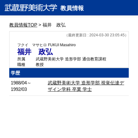
教員情報
教員情報TOP
> 福井 政弘
（最終更新日 : 2024-03-30 23:05:45）
フクイ マサヒロ
FUKUI Masahiro
福井 政弘
所属
武蔵野美術大学 造形学部 通信教育課程
職種
教授
学歴
1988/04～
武蔵野美術大学 造形学部 視覚伝達デ
1992/03
ザイン学科 卒業 学士