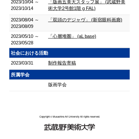
2023/10/04 ～
「版画五美大スタッフ展」 (武蔵野美
2023/10/14
術大学2号館1階 g FAL)
2023/08/04 ～
「双頭のデジャヴ」 (新宿眼科画廊)
2023/08/09
2023/05/10 ～
「心層堆圏」 (aL base)
2023/05/28
社会における活動
2023/03/31
制作報告寄稿
所属学会
版画学会
Copyright © Musashino Art University All rights reserved.