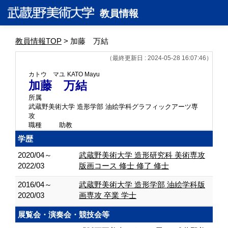
教員情報
教員情報TOP
> 加藤 万結
（最終更新日 : 2024-05-28 16:07:46）
カトウ マユ
KATO Mayu
加藤 万結
所属
武蔵野美術大学 造形学部 油絵学科グラフィックアーツ専
攻
職種
助教
学歴
2020/04～
武蔵野美術大学 造形研究科 美術専攻
2022/03
版画コース 修士 修了 修士
2016/04～
武蔵野美術大学 造形学部 油絵学科版
2020/03
画専攻 卒業 学士
展覧会・演奏会・競技会等